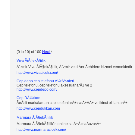
(0 to 10) of 100
Next
Viva ÃiÃ§ekÃ§ilik
Ä°zmir Viva ÃiÃ§ekÃ§ilik, Ä°zmir ve diÄer Åehirlere hizmet vermektedir
http://www.vivacicek.com/
Cep depo cep telefonu Ã¼rÃ¼nleri
Cep telefonu, cep telefonu aksesuarlarÄ± ve 2
http://www.cepdepo.com/
Cep DÃ¼kkan
ÃeÅitli markalardan cep telefonlarÄ± satÄ±ÅÄ± ve ikinci el ilanlarÄ±
http://www.cepdukkan.com
Marmara ÃiÃ§ekÃ§ilik
Marmara ÃiÃ§ekÃ§ilik'in online satÄ±Å maÄazasÄ±
http://www.marmaracicek.com/