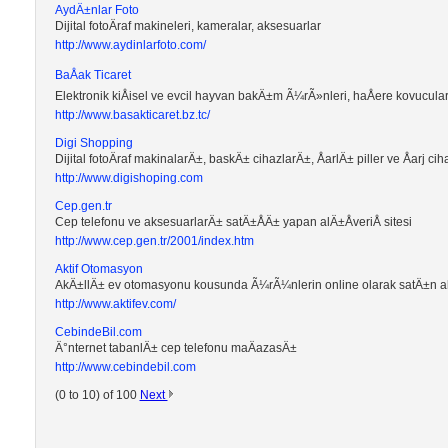
AydÄ±nlar Foto
Dijital fotoÄraf makineleri, kameralar, aksesuarlar
http://www.aydinlarfoto.com/
BaÅak Ticaret
Elektronik kiÅisel ve evcil hayvan bakÄ±m Ã¼rÃ»nleri, haÅere kovucula
http://www.basakticaret.bz.tc/
Digi Shopping
Dijital fotoÄraf makinalarÄ±, baskÄ± cihazlarÄ±, ÅarlÄ± piller ve Åarj c
http://www.digishoping.com
Cep.gen.tr
Cep telefonu ve aksesuarlarÄ± satÄ±ÅÄ± yapan alÄ±ÅveriÅ sitesi
http://www.cep.gen.tr/2001/index.htm
Aktif Otomasyon
AkÄ±llÄ± ev otomasyonu kousunda Ã¼rÃ¼nlerin online olarak satÄ±n alÄ
http://www.aktifev.com/
CebindeBil.com
Ä°nternet tabanlÄ± cep telefonu maÄazasÄ±
http://www.cebindebil.com
(0 to 10) of 100
Next