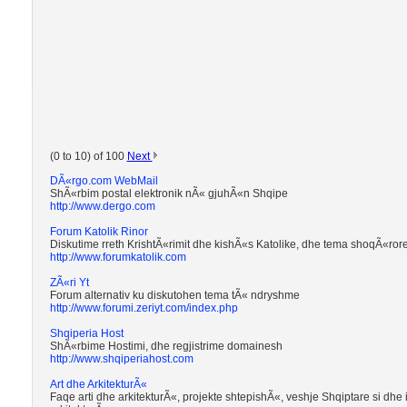
(0 to 10) of 100
Next
DÃ«rgo.com WebMail
ShÃ«rbim postal elektronik nÃ« gjuhÃ«n Shqipe
http://www.dergo.com
Forum Katolik Rinor
Diskutime rreth KrishtÃ«rimit dhe kishÃ«s Katolike, dhe tema shoqÃ«rore, 
http://www.forumkatolik.com
ZÃ«ri Yt
Forum alternativ ku diskutohen tema tÃ« ndryshme
http://www.forumi.zeriyt.com/index.php
Shqiperia Host
ShÃ«rbime Hostimi, dhe regjistrime domainesh
http://www.shqiperiahost.com
Art dhe ArkitekturÃ«
Faqe arti dhe arkitekturÃ«, projekte shtepishÃ«, veshje Shqiptare si dhe i