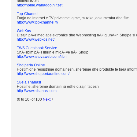
arkitekturÃ«s
http://home.wanadoo.nl/izet
Top-Channel
Faqja ne internet e TV privat me lajme, muzike, dokumentar dhe film
http://www.top-channel.tv
WebKos
Dizajn pÃ«r mediat elektronike dhe Webhosting nÃ« gjuhÃ«n Shqipe si d
http://www.webkos.net/
TWS Guestbook Service
ShÃ«rbim pÃ«r librin e miqÃ«ve nÃ« Shqip
http://www.tetovaweb.com/libri
Shqiperia Online
Hostim dhe regjistrime domainesh, sherbime dhe produkte te tjera inform
http://www.shqiperiaonline.com/
Suela Thanasi
Hostime, sherbime domaini si edhe dizajn faqesh
http://www.sthanasi.com
(0 to 10) of 100
Next