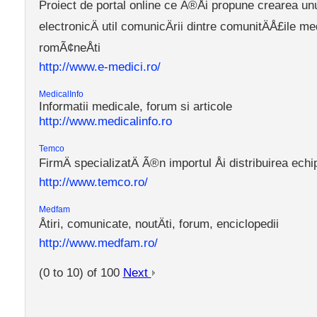
Proiect de portal online ce Ã®Åi propune crearea u
electronicÄ util comunicÄrii dintre comunitÄÅ£ile med
romÃ¢neÅti
http://www.e-medici.ro/
MedicalInfo
Informatii medicale, forum si articole
http://www.medicalinfo.ro
Temco
FirmÄ specializatÄ Ã®n importul Åi distribuirea ec
http://www.temco.ro/
Medfam
Åtiri, comunicate, noutÄti, forum, enciclopedii
http://www.medfam.ro/
(0 to 10) of 100
Next