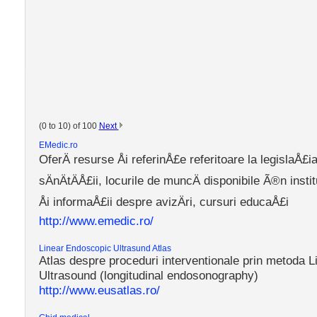
(0 to 10) of 100
Next
EMedic.ro
OferÄ resurse Åi referinÅ£e referitoare la legislaÅ£i
sÄnÄtÄÅ£ii, locurile de muncÄ disponibile Ã®n insti
Åi informaÅ£ii despre avizÄri, cursuri educaÅ£i
http://www.emedic.ro/
Linear Endoscopic Ultrasund Atlas
Atlas despre proceduri interventionale prin metoda 
Ultrasound (longitudinal endosonography)
http://www.eusatlas.ro/