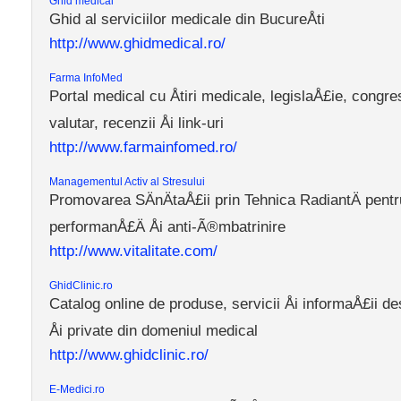
Ghid medical
Ghid al serviciilor medicale din BucureÅti
http://www.ghidmedical.ro/
Farma InfoMed
Portal medical cu Åtiri medicale, legislaÅ£ie, congre
valutar, recenzii Åi link-uri
http://www.farmainfomed.ro/
Managementul Activ al Stresului
Promovarea SÄnÄtaÅ£ii prin Tehnica RadiantÄ pentru
performanÅ£Ä Åi anti-Ã®mbatrinire
http://www.vitalitate.com/
GhidClinic.ro
Catalog online de produse, servicii Åi informaÅ£ii des
Åi private din domeniul medical
http://www.ghidclinic.ro/
E-Medici.ro