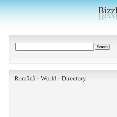
Românã -
World
-
Directory