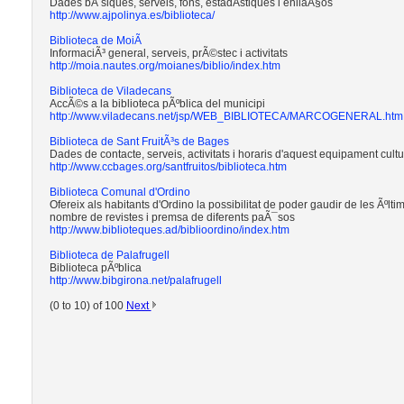
Dades bÃ siques, serveis, fons, estadÃ­stiques i enllaÃ§os
http://www.ajpolinya.es/biblioteca/
Biblioteca de MoiÃ
InformaciÃ³ general, serveis, prÃ©stec i activitats
http://moia.nautes.org/moianes/biblio/index.htm
Biblioteca de Viladecans
AccÃ©s a la biblioteca pÃºblica del municipi
http://www.viladecans.net/jsp/WEB_BIBLIOTECA/MARCOGENERAL.htm
Biblioteca de Sant FruitÃ³s de Bages
Dades de contacte, serveis, activitats i horaris d'aquest equipament cult
http://www.ccbages.org/santfruitos/biblioteca.htm
Biblioteca Comunal d'Ordino
Ofereix als habitants d'Ordino la possibilitat de poder gaudir de les Ãºltim
nombre de revistes i premsa de diferents paÃ¯sos
http://www.biblioteques.ad/biblioordino/index.htm
Biblioteca de Palafrugell
Biblioteca pÃºblica
http://www.bibgirona.net/palafrugell
(0 to 10) of 100
Next