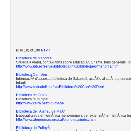
(0 to 10) of 100
Next
Biblioteca de Menorca
Situada a Alaior, contÃ© fons sobre educaciÃ³, turisme, fons generals i o
http://www.uib.es/servei/biblioteca/info/biblioteques/menorca.htm
Biblioteca Can Deu
InformaciÃ³ d'aquesta biblioteca de Sabadell, accÃ©s al catÃ leg, serveis, 
infantil
http://www.sabadell.net/cat/Biblioteca%20Can%20Deu/
BIblioteca de CelrÃ
Biblioteca municipal
http://www.celra.net/biblioteca/
Biblioteca de l'Ateneu de MaÃ³
Especialitzada en temÃ tica menorquina i, per extensiÃ³, en temÃ tica ba
http://www.ateneumao.org/cat/biblioteca/index.htm
Biblioteca de PolinyÃ